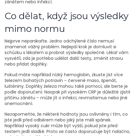
zánětem nebo infekcí.
Co dělat, když jsou výsledky
mimo normu
Nejprve nepanikařte. Jedno odchýlené číslo nemusí
znamenat vážný problém. Nejlepší krok je domluvit si
schůzku s lékařem a probrat výsledky společně. Lékař vám
vysvětlí, zda je potřeba udělat další testy, změnit stravu
nebo přidat doplňky.
Pokud máte například nízký hemoglobin, zkuste jíst více
železem bohatých potravin – červené maso, špenát,
luštěniny. Doplňky železa mohou také pomoci, ale berte je
podle doporučení. Naopak při vysokém CRP je důležité zjistit
příčinu zánětu – může jít o infekci, revmatismus nebo jiné
onemocnění.
Nezapomeňte, že některé hodnoty jsou ovlivněny i tím, co
jste jedli před odběrem nebo jaký jste měli spánek.
Například vysoký cukr může být vyšší, pokud jste před
testem jedli sladké. Proto se často doporučuje být nalačno,