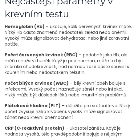
Nejčastější parametry v
krevním testu
Hemoglobin (Hb)
– ukazuje, kolik červených krvinek máte.
Nízký Hb často znamená nedostatek železa nebo anémii.
Vysoký může signalizovat dehydrataci nebo jiné zdravotní
potíže.
Počet červených krvinek (RBC)
– podobné jako Hb, ale
měří množství buněk. Když je pod normou, může to být
známka chudokrevnosti, nad normou zase často souvisí s
kouřením nebo nedostatkem tekutin.
Počet bílých krvinek (WBC)
– bílý krevní oběh bojuje s
infekcemi. Vysoký počet naznačuje zánět nebo infekci,
nízký může být důsledek léků nebo imunitních problémů.
Pláteková hladina (PLT)
– důležitá pro srážení krve. Nízký
počet zvyšuje riziko krvácení, vysoký může signalizovat
zánět nebo krevní onemocnění.
CRP (C‑reaktivní protein)
– ukazatel zánětu. Když je
hodnota vysoká, tělo pravděpodobně bojuje s nějakým