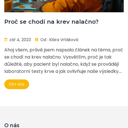
Proč se chodí na krev nalačno?
zář 4, 2023
Od :
Klára Vrtišková
Ahoj všem, právě jsem napsala článek na téma, proč
se chodí na krev nalačno. Vysvětlím, proč je tak
důležité, aby pacient byl nalačno, když se provádějí
laboratorní testy krve a jak ovlivňuje naše výsledky.
Pokusím se vysvětlit to co nejsrozumitelněji, aby jste
ČÍST VÍCE
si dokázali udělat co nejlepší obrázek o tomto
procesu. Takže pokud jste někdy byli zvědaví, jestli je
skutečně nutné jít na odběr krve nalačno, tento
článek je určeně právě pro vás!
O nás