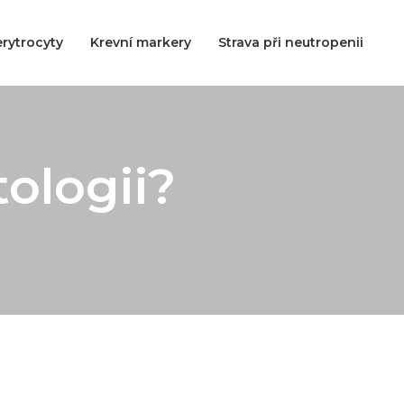
rytrocyty
Krevní markery
Strava při neutropenii
ologii?