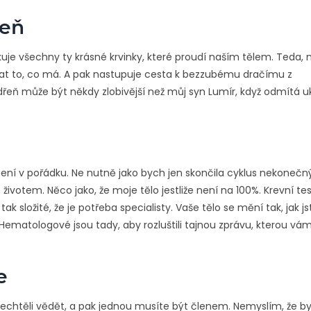
řeň
kuje všechny ty krásné krvinky, které proudí naším tělem. Teda,
lat to, co má. A pak nastupuje cesta k bezzubému dračímu z
 dřeň může být někdy zlobivější než můj syn Lumír, když odmítá uk
není v pořádku. Ne nutně jako bych jen skončila cyklus nekoneč
životem. Něco jako, že moje tělo jestliže není na 100%. Krevní te
 složité, že je potřeba specialisty. Vaše tělo se mění tak, jak js
Hematologové jsou tady, aby rozluštili tajnou zprávu, kterou vá
e
 nechtěli vědět, a pak jednou musíte být členem. Nemyslím, že b