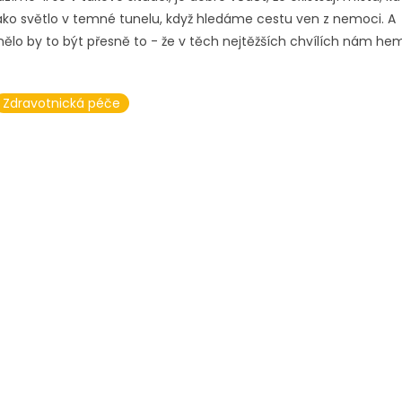
ko světlo v temné tunelu, když hledáme cestu ven z nemoci. A
ělo by to být přesně to - že v těch nejtěžších chvílích nám he
Zdravotnická péče