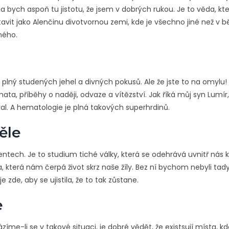
bych aspoň tu jistotu, že jsem v dobrých rukou. Je to věda, kte
edstavit jako Alenčinu divotvornou zemi, kde je všechno jiné než v
sného.
plný studených jehel a divných pokusů. Ale že jste to na omylu! 
ta, příběhy o naději, odvaze a vítězství. Jak říká můj syn Lumír
al. A hematologie je plná takových superhrdinů.
ěle
ientech. Je to studium tiché války, která se odehrává uvnitř nás
, která nám čerpá život skrz naše žíly. Bez ní bychom nebyli tady
zde, aby se ujistila, že to tak zůstane.
e
íme-li se v takové situaci, je dobré vědět, že existsují místa, k