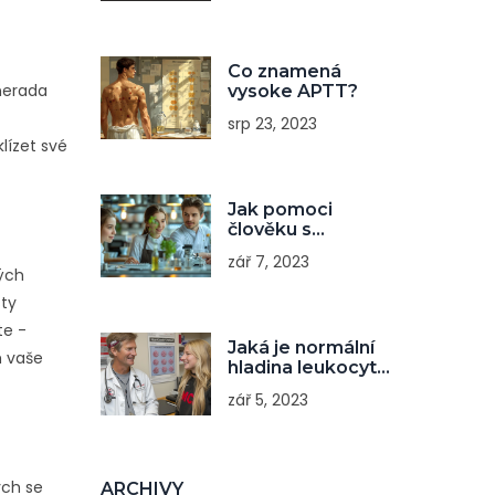
Co znamená
 nerada
vysoke APTT?
srp 23, 2023
lízet své
Jak pomoci
člověku s
rakovinou?
zář 7, 2023
ných
sty
te -
Jaká je normální
m vaše
hladina leukocytů
v krvi?
zář 5, 2023
ych se
ARCHIVY