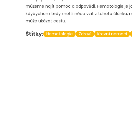
můžeme najít pomoc a odpovědi. Hematologie je ja
kdybychom tedy mohli něco vzít z tohoto článku, m
může ukázat cestu.
Štítky:
Hematologie
Zdraví
Krevní nemoci