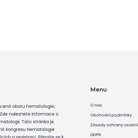
Menu
O nás
ěcená oboru hematologie,
 Zde naleznete informace o
Obchodní podmínky
atologii. Tato stránka je
Zásady ochrany osobní
tnit kongresu Hematologie
GDPR
ích a registraci. Připojte se k