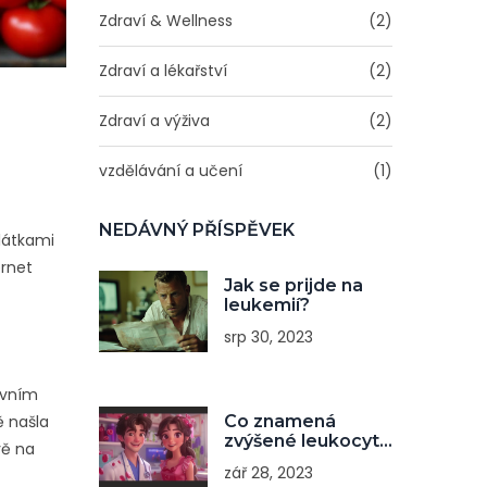
Zdraví & Wellness
(2)
Zdraví a lékařství
(2)
Zdraví a výživa
(2)
vzdělávání a učení
(1)
NEDÁVNÝ PŘÍSPĚVEK
 látkami
ernet
Jak se prijde na
leukemií?
srp 30, 2023
rvním
Co znamená
 našla
zvýšené leukocyty
vě na
v krvi?
zář 28, 2023