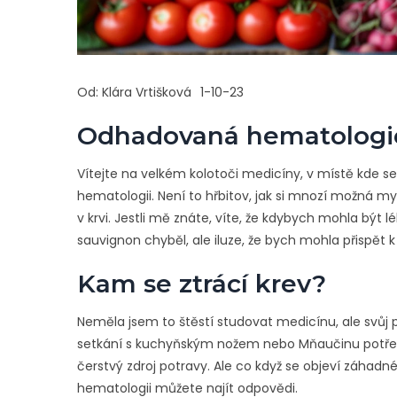
Od:
Klára Vrtišková
1-10-23
Odhadovaná hematologi
Vítejte na velkém kolotoči medicíny, v místě kde se 
hematologii. Není to hřbitov, jak si mnozí možná my
v krvi. Jestli mě znáte, víte, že kdybych mohla být
sauvignon chyběl, ale iluze, že bych mohla přispět k
Kam se ztrácí krev?
Neměla jsem to štěstí studovat medicínu, ale svůj p
setkání s kuchyňským nožem nebo Mňaučinu potřeb
čerstvý zdroj potravy. Ale co když se objeví záhadn
hematologii můžete najít odpovědi.