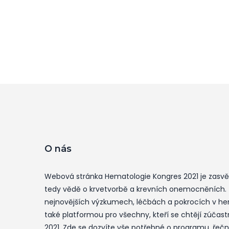
O nás
Webová stránka Hematologie Kongres 2021 je zasv
tedy vědě o krvetvorbě a krevních onemocněních.
nejnovějších výzkumech, léčbách a pokrocích v hem
také platformou pro všechny, kteří se chtějí zúčas
2021. Zde se dozvíte vše potřebné o programu, řečníc