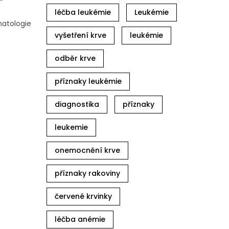
léčba leukémie
Leukémie
matologie
vyšetření krve
leukémie
odběr krve
příznaky leukémie
diagnostika
příznaky
leukemie
onemocnění krve
příznaky rakoviny
červené krvinky
léčba anémie