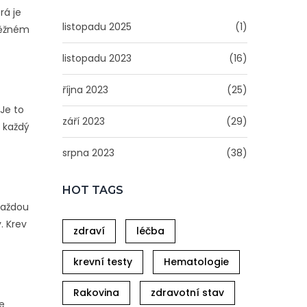
rá je
listopadu 2025
(1)
 běžném
listopadu 2023
(16)
října 2023
(25)
Je to
září 2023
(29)
, každý
srpna 2023
(38)
HOT TAGS
 každou
. Krev
zdraví
léčba
krevní testy
Hematologie
Rakovina
zdravotní stav
de