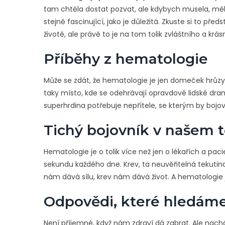
tam chtěla dostat pozvat, ale kdybych musela, měla 
stejně fascinující, jako je důležitá. Zkuste si to př
životě, ale právě to je na tom tolik zvláštního a krá
Příběhy z hematologie
Může se zdát, že hematologie je jen domeček hrůzy 
taky místo, kde se odehrávají opravdové lidské drama
superhrdina potřebuje nepřítele, se kterým by bojov
Tichý bojovník v našem t
Hematologie je o tolik více než jen o lékařích a pac
sekundu každého dne. Krev, ta neuvěřitelná tekutina
nám dává sílu, krev nám dává život. A hematologie je 
Odpovědi, které hledám
Není příjemné, když nám zdraví dá zabrat. Ale nacház