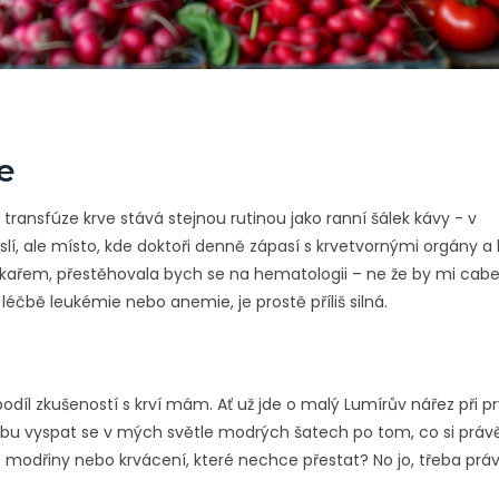
e
transfúze krve stává stejnou rutinou jako ranní šálek kávy - v
slí, ale místo, kde doktoři denně zápasí s krvetvornými orgány a
 lékařem, přestěhovala bych se na hematologii – ne že by mi cab
 léčbě leukémie nebo anemie, je prostě příliš silná.
odíl zkušeností s krví mám. Ať už jde o malý Lumírův nářez při p
u vyspat se v mých světle modrých šatech po tom, co si právě
é modřiny nebo krvácení, které nechce přestat? No jo, třeba prá