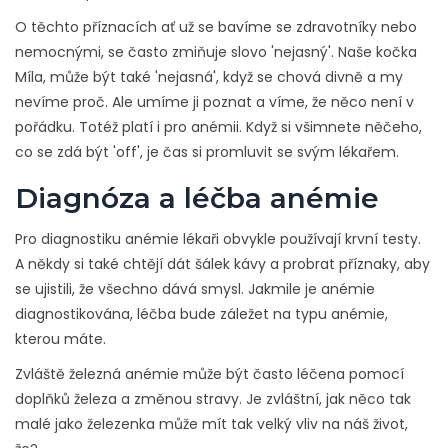
O těchto příznacích ať už se bavíme se zdravotníky nebo
nemocnými, se často zmiňuje slovo 'nejasný'. Naše kočka
Míla, může být také 'nejasná', když se chová divně a my
nevíme proč. Ale umíme ji poznat a víme, že něco není v
pořádku. Totéž platí i pro anémii. Když si všimnete něčeho,
co se zdá být 'off', je čas si promluvit se svým lékařem.
Diagnóza a léčba anémie
Pro diagnostiku anémie lékaři obvykle používají krvní testy.
A někdy si také chtějí dát šálek kávy a probrat příznaky, aby
se ujistili, že všechno dává smysl. Jakmile je anémie
diagnostikována, léčba bude záležet na typu anémie,
kterou máte.
Zvláště železná anémie může být často léčena pomocí
doplňků železa a změnou stravy. Je zvláštní, jak něco tak
malé jako železenka může mít tak velký vliv na náš život,