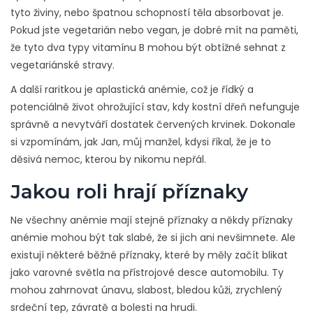
tyto živiny, nebo špatnou schopností těla absorbovat je.
Pokud jste vegetarián nebo vegan, je dobré mít na paměti,
že tyto dva typy vitamínu B mohou být obtížné sehnat z
vegetariánské stravy.
A další raritkou je aplastická anémie, což je řídký a
potenciálně život ohrožující stav, kdy kostní dřeň nefunguje
správně a nevytváří dostatek červených krvinek. Dokonale
si vzpomínám, jak Jan, můj manžel, kdysi říkal, že je to
děsivá nemoc, kterou by nikomu nepřál.
Jakou roli hrají příznaky
Ne všechny anémie mají stejné příznaky a někdy příznaky
anémie mohou být tak slabé, že si jich ani nevšimnete. Ale
existují některé běžné příznaky, které by měly začít blikat
jako varovné světla na přístrojové desce automobilu. Ty
mohou zahrnovat únavu, slabost, bledou kůži, zrychlený
srdeční tep, závratě a bolesti na hrudi.