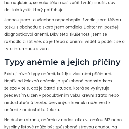
hemoglobinu, se vaše tělo musí začít tvrději snažit, aby
dostalo kyslík, který potřebuje.
Jednou jsem to všechno nepochopila. Zvedla jsem těžkou
tašku z obchodu a skoro jsem omdlela. Doktor mi později
diagnostikoval anémii. Díky této zkušenosti jsem se
rozhodla zjistit vše, co je třeba o anémii vědět a podělit se o
tyto informace s vámi.
Typy anémie a jejich příčiny
Existují různé typy anémii, každý s vlastními příčinami.
Například železná anémie je způsobená nedostatkem
železa v těle, což je častá situace, která se vyskytuje
především u žen v produktivním věku. Krevní ztráta nebo
nedostatečná tvorba červených krvinek může vést k
anémii z nedostatku železa.
Na druhou stranu, anémie z nedostatku vitamínu B12 nebo
kyseliny listové může být způsobená stravou chudou na