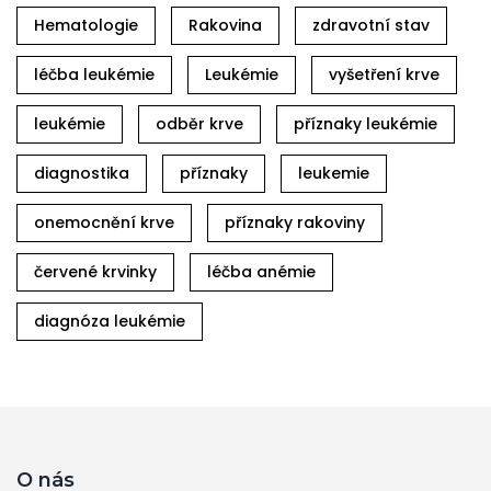
Hematologie
Rakovina
zdravotní stav
léčba leukémie
Leukémie
vyšetření krve
leukémie
odběr krve
příznaky leukémie
diagnostika
příznaky
leukemie
onemocnění krve
příznaky rakoviny
červené krvinky
léčba anémie
diagnóza leukémie
O nás