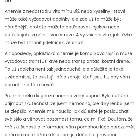
že?
Anémie z nedostatku vitamínu B12 nebo kyseliny listové
může také vyžadovat doplňky, ale zde už to může být
náročnější, protože můžete potřebovat injekce nebo
potřebujete změnit svou stravu. A vy všichni víte, jak těžké
může být změnit jídelníček, že ano?
A naposledy, aplastická anémie je komplikovanější a může
vyžadovat transfuzi krve nebo transplantaci kostní dřeně.
To už zdaleka není tak jednoduché, ale důležité je také
uvědomit si, že existují lidé a zdroje, kteří jsou tu, aby vám
pomohli na této cestě.
Pro mě měla diagnóza anémie velký dopad. Bylo obtížné
přijmout skutečnost, že jsem nemocná, ale díky léčbě jsem
se zlepšila. Anémie mě naučila, jak důležité je poslouchat
své tělo a věnovat pozornost tomu, co mi říká. Doufám, že
mé zkušenosti a informace vám pomohou lépe porozumět
anémii a co můžete dělat pro její léčení a prevenci.