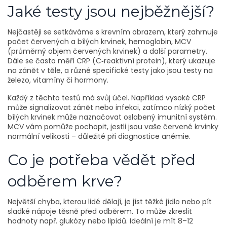
Jaké testy jsou nejběžnější?
Nejčastěji se setkáváme s krevním obrazem, který zahrnuje
počet červených a bílých krvinek, hemoglobin, MCV
(průměrný objem červených krvinek) a další parametry.
Dále se často měří CRP (C‑reaktivní protein), který ukazuje
na zánět v těle, a různé specifické testy jako jsou testy na
železo, vitamíny či hormony.
Každý z těchto testů má svůj účel. Například vysoké CRP
může signalizovat zánět nebo infekci, zatímco nízký počet
bílých krvinek může naznačovat oslabený imunitní systém.
MCV vám pomůže pochopit, jestli jsou vaše červené krvinky
normální velikosti – důležité při diagnostice anémie.
Co je potřeba vědět před
odběrem krve?
Největší chyba, kterou lidé dělají, je jíst těžké jídlo nebo pít
sladké nápoje těsně před odběrem. To může zkreslit
hodnoty např. glukózy nebo lipidů. Ideální je mít 8–12