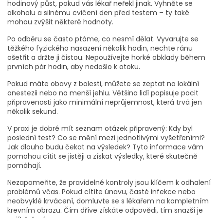
hodinový půst, pokud vás lékař neřekl jinak. Vyhněte se
alkoholu a silnému cvičení den před testem – ty také
mohou zvýšit některé hodnoty.
Po odběru se často ptáme, co nesmí dělat. Vyvarujte se
těžkého fyzického nasazení několik hodin, nechte ránu
ošetřit a držte ji čistou. Nepoužívejte horké obklady během
prvních pár hodin, aby nedošlo k otoku.
Pokud máte obavy z bolesti, můžete se zeptat na lokální
anestezii nebo na menší jehlu. Většina lidí popisuje pocit
připravenosti jako minimální neprůjemnost, která trvá jen
několik sekund.
V praxi je dobré mít seznam otázek připravený: Kdy byl
poslední test? Co se mění mezi jednotlivými vyšetřeními?
Jak dlouho budu čekat na výsledek? Tyto informace vám
pomohou cítit se jistěji a získat výsledky, které skutečně
pomáhají.
Nezapomeňte, že pravidelné kontroly jsou klíčem k odhalení
problémů včas. Pokud cítíte únavu, časté infekce nebo
neobvyklé krvácení, domluvte se s lékařem na kompletním
krevním obrazu. Čím dříve získáte odpovědi, tím snazší je