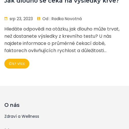
Jak dlouho se čeká na výsledky krve?
srp 23, 2023
Od :
Radka Novotná
Hledáte odpovědi na otázku, jak dlouho může trvat,
než dostanete výsledky z krevního testu? U nás
najdete informace o průměrné čekací době,
faktorech ovlivňujících rychlost a důležitosti
výsledků krve. Ponořte se do světa zdravotnictví se
ČÍST VÍCE
mnou a odhalíme společně vše, co potřebujete
vědět. Připravte se, že to bude fascinující cesta.
O nás
Zdraví a Wellness