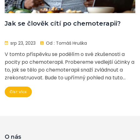
Jak se člověk cítí po chemoterapii?
srp 23, 2023
Od :
Tomáš Hruška
V tomto příspěvku se podělím o své zkušenosti a
pocity po chemoterapii. Probereme vedlejší účinky a
to, jak se tělo po chemoterapii snaží zvládnout a
zrekonstruovat. Bude to upřímný pohled na tuto
náročnou léčbu, která má výrazný dopad na fyzický
ČÍST VÍCE
a psychický stav člověka. Doufám, že moje
zkušenosti a rady pomohou ostatním, kdo prochází
podobnou situací.
O nás