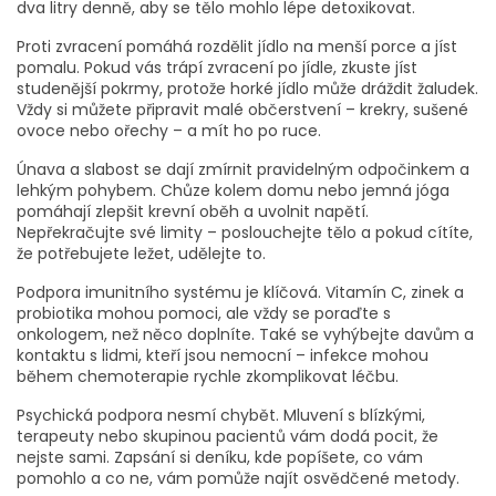
dva litry denně, aby se tělo mohlo lépe detoxikovat.
Proti zvracení pomáhá rozdělit jídlo na menší porce a jíst
pomalu. Pokud vás trápí zvracení po jídle, zkuste jíst
studenější pokrmy, protože horké jídlo může dráždit žaludek.
Vždy si můžete připravit malé občerstvení – krekry, sušené
ovoce nebo ořechy – a mít ho po ruce.
Únava a slabost se dají zmírnit pravidelným odpočinkem a
lehkým pohybem. Chůze kolem domu nebo jemná jóga
pomáhají zlepšit krevní oběh a uvolnit napětí.
Nepřekračujte své limity – poslouchejte tělo a pokud cítíte,
že potřebujete ležet, udělejte to.
Podpora imunitního systému je klíčová. Vitamín C, zinek a
probiotika mohou pomoci, ale vždy se poraďte s
onkologem, než něco doplníte. Také se vyhýbejte davům a
kontaktu s lidmi, kteří jsou nemocní – infekce mohou
během chemoterapie rychle zkomplikovat léčbu.
Psychická podpora nesmí chybět. Mluvení s blízkými,
terapeuty nebo skupinou pacientů vám dodá pocit, že
nejste sami. Zapsání si deníku, kde popíšete, co vám
pomohlo a co ne, vám pomůže najít osvědčené metody.