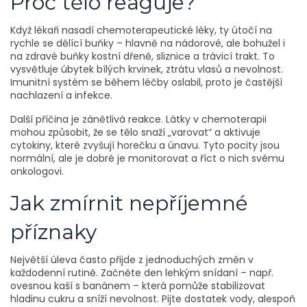
Proč tělo reaguje?
Když lékaři nasadí chemoterapeutické léky, ty útočí na
rychle se dělící buňky – hlavně na nádorové, ale bohužel i
na zdravé buňky kostní dřeně, sliznice a trávicí trakt. To
vysvětluje úbytek bílých krvinek, ztrátu vlasů a nevolnost.
Imunitní systém se během léčby oslabil, proto je častější
nachlazení a infekce.
Další příčina je zánětlivá reakce. Látky v chemoterapii
mohou způsobit, že se tělo snaží „varovat“ a aktivuje
cytokiny, které zvyšují horečku a únavu. Tyto pocity jsou
normální, ale je dobré je monitorovat a říct o nich svému
onkologovi.
Jak zmírnit nepříjemné
příznaky
Největší úleva často přijde z jednoduchých změn v
každodenní rutině. Začněte den lehkým snídaní – např.
ovesnou kaší s banánem – která pomůže stabilizovat
hladinu cukru a sníží nevolnost. Pijte dostatek vody, alespoň