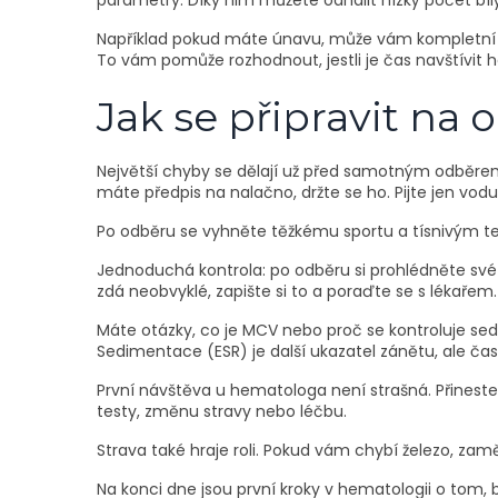
parametry. Díky nim můžete odhalit nízký počet bí
Například pokud máte únavu, může vám kompletní kre
To vám pomůže rozhodnout, jestli je čas navštívit
Jak se připravit na 
Největší chyby se dělají už před samotným odběrem
máte předpis na nalačno, držte se ho. Pijte jen vodu,
Po odběru se vyhněte těžkému sportu a tísnivým te
Jednoduchá kontrola: po odběru si prohlédněte své 
zdá neobvyklé, zapište si to a poraďte se s lékařem.
Máte otázky, co je MCV nebo proč se kontroluje se
Sedimentace (ESR) je další ukazatel zánětu, ale čas
První návštěva u hematologa není strašná. Přineste 
testy, změnu stravy nebo léčbu.
Strava také hraje roli. Pokud vám chybí železo, za
Na konci dne jsou první kroky v hematologii o tom,