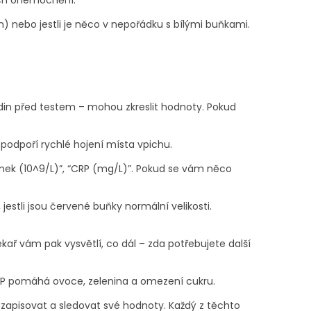
ích onemocnění.
 nebo jestli je něco v nepořádku s bílými buňkami.
din před testem – mohou zkreslit hodnoty. Pokud
odpoří rychlé hojení místa vpichu.
vinek (10^9/L)”, “CRP (mg/L)”. Pokud se vám něco
stli jsou červené buňky normální velikosti.
kař vám pak vysvětlí, co dál – zda potřebujete další
CRP pomáhá ovoce, zelenina a omezení cukru.
 zapisovat a sledovat své hodnoty. Každý z těchto