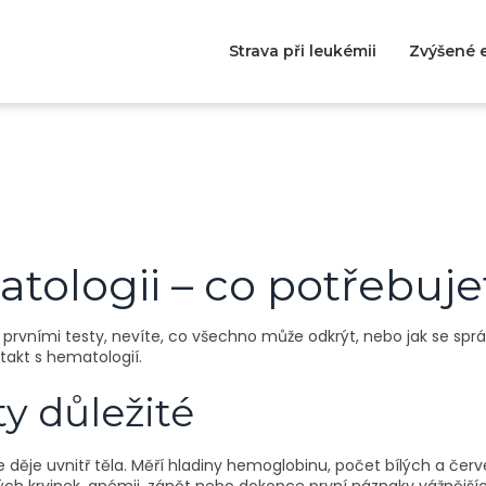
Strava při leukémii
Zvýšené e
atologii – co potřebuje
 prvními testy, nevíte, co všechno může odkrýt, nebo jak se sp
takt s hematologií.
ty důležité
 se děje uvnitř těla. Měří hladiny hemoglobinu, počet bílých a čer