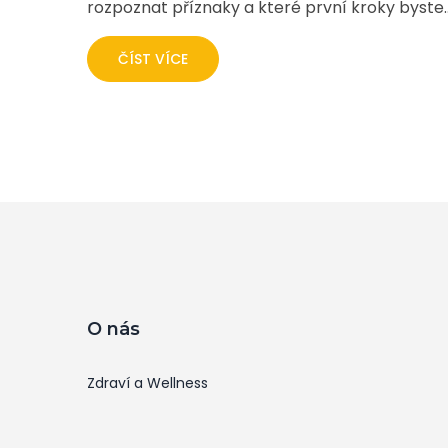
rozpoznat příznaky a které první kroky byste
měli podniknout. Přibalím také radu, jak se
psychicky vyrovnat s takovou situací a jak se
ČÍST VÍCE
připravit na léčebný proces. Naleznete zde
komplexní průvodce, který vám poskytne
potřebné informace a podporu.
O nás
Zdraví a Wellness