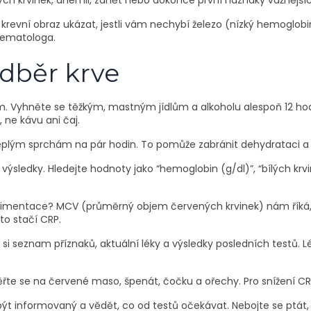
lých krvinek, anémii, zánět nebo dokonce první náznaky vážnějš
vní obraz ukázat, jestli vám nechybí železo (nízký hemoglobin)
 hematologa.
odběr krve
. Vyhněte se těžkým, mastným jídlům a alkoholu alespoň 12 ho
 ne kávu ani čaj.
plým sprchám na pár hodin. To pomůže zabránit dehydrataci a p
výsledky. Hledejte hodnoty jako “hemoglobin (g/dl)”, “bílých kr
dimentace? MCV (průměrný objem červených krvinek) nám říká, je
to stačí CRP.
si seznam příznaků, aktuální léky a výsledky posledních testů. Lé
měřte se na červené maso, špenát, čočku a ořechy. Pro snížení 
 být informovaný a vědět, co od testů očekávat. Nebojte se ptát,