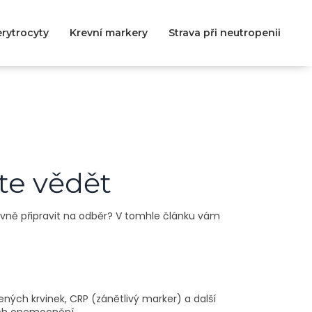
rytrocyty
Krevní markery
Strava při neutropenii
te vědět
rávně připravit na odběr? V tomhle článku vám
vených krvinek, CRP (zánětlivý marker) a další