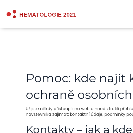
Pomoc: kde najít 
ochraně osobních
Už jste někdy přistoupili na web a hned ztratili př
návštěvníka zajímat: kontaktní údaje, podmínky pou
Kontakty – jak a kde