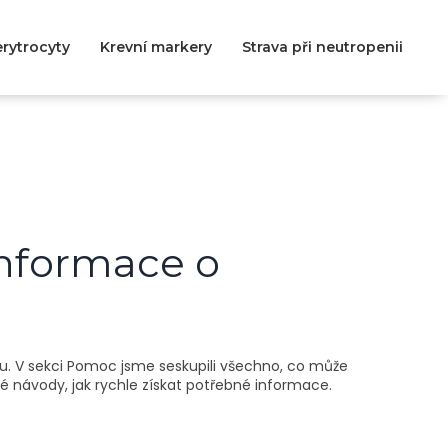
rytrocyty
Krevní markery
Strava při neutropenii
informace o
kou. V sekci Pomoc jsme seskupili všechno, co může
é návody, jak rychle získat potřebné informace.