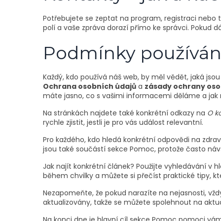
Potřebujete se zeptat na program, registraci nebo
polí a vaše zpráva dorazí přímo ke správci. Pokud d
Podmínky používání
Každý, kdo používá náš web, by měl vědět, jaká jsou
Ochrana osobních údajů
a
zásady ochrany oso
máte jasno, co s vašimi informacemi děláme a ja
Na stránkách najdete také konkrétní odkazy na
O k
rychle zjistit, jestli je pro vás událost relevantní.
Pro každého, kdo hledá konkrétní odpovědi na zdrav
jsou také součástí sekce Pomoc, protože často návšt
Jak najít konkrétní článek? Použijte vyhledávání v h
během chvilky a můžete si přečíst praktické tipy, 
Nezapomeňte, že pokud narazíte na nejasnosti, vžd
aktualizovány, takže se můžete spolehnout na aktuá
Na konci dne je hlavní cíl sekce Pomoc pomoci vám 