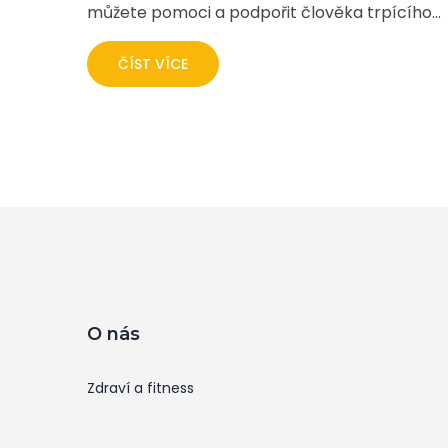
můžete pomoci a podpořit člověka trpícího
touto nemocí. Rady budou sahat od
emocionální podpory a pomoci v domácnosti
ČÍST VÍCE
až po podporu ve fázi léčby. Rád bych vám
ukázal, jak můžete být pro tuto osobu silou,
která jí pomůže zvládnout tento nesmírně
těžký čas.
O nás
Zdraví a fitness