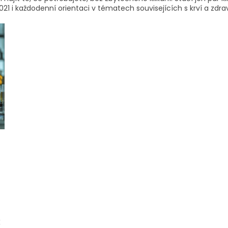
1 i každodenní orientaci v tématech souvisejících s krví a zdra
k