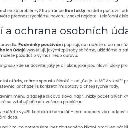
 technické problémy? Na stránce
Kontakty
najdete poštovní adre
áváte přednost rychlému hovoru, v sekci najdete i telefonní čísl
 a ochrana osobních úd
 pravidla.
Podmínky používání
popisují, co můžete a co nemůžet
bních údajů
vysvětlují, jakými způsoby sbíráme, ukládáme a 
k můžete požádat o výmaz nebo opravu.
ongresu
, kde se dozvíte, jaký je cíl akce, jaké jsou hlavní bloky
otní otázky, máme spoustu článků – od „Co je to MCV v krvi?“ po
ěvníci přicházejí s konkrétními dotazy a chtějí rychlé rady.
lavním menu a zadejte klíčová slova, např. „nízký počet bílých krv
které se vztahují přímo k vašemu problému.
y můžete využít kontaktní formulář – tým podpory vám odpoví c
lní data.
najít to, co potřebujete, bez zbytečného klikání. Stačí jen pár 