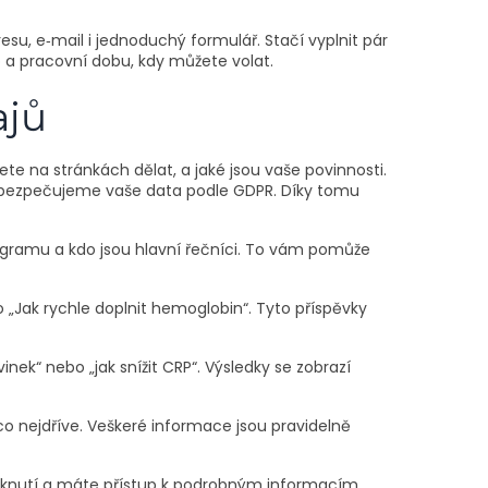
su, e‑mail i jednoduchý formulář. Stačí vyplnit pár
o a pracovní dobu, kdy můžete volat.
ajů
e na stránkách dělat, a jaké jsou vaše povinnosti.
zabezpečujeme vaše data podle GDPR. Díky tomu
 programu a kdo jsou hlavní řečníci. To vám pomůže
 „Jak rychle doplnit hemoglobin“. Tyto příspěvky
inek“ nebo „jak snížit CRP“. Výsledky se zobrazí
o nejdříve. Veškeré informace jsou pravidelně
kliknutí a máte přístup k podrobným informacím,