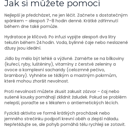
Jak si můžete pomoci
Nejlepší je předcházet, ne jen léčit. Začnete s dostatečným
spánkem – alespoň 7–8 hodin denně. Krátké zdřímnutí
během dne také pomůže.
Hydratace je klíčová. Po infuzi vypijte alespoň dva litry
tekutin během 24 hodin. Voda, bylinné čaje nebo neslazené
džusy jsou ideální.
Jídlo by mělo být lehké a výživné. Zaměřte se na bílkoviny
(kuřecí, ryby, luštěniny), vitamíny z čerstvé zeleniny a
ovoce a komplexní sacharidy (celozrnné pečivo,
brambory). Vyhněte se těžkým a mastným pokrmům,
které mohou zhoršit nevolnost.
Proti nevolnosti můžete zkusit zakusit zázvor – čaj nebo
sušené kousky pomáhají zklidnit žaludek. Pokud se problém
nelepší, poraďte se s lékařem o antiemetických lécích.
Fyzická aktivita ve formě krátkých procházek nebo
jemného strečinku podpoří krevní oběh a zlepší náladu.
Nepřetěžujte se, ale pohyb pomáhá tělu rychleji se zotavit.