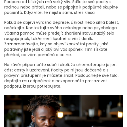
Podpora od blízkých má velký vliv. Sdílejte své pocity s
rodinou nebo přáteli, nebo se připojte k podpůrné skupině
pacientů. Když víte, že nejste sami, stres klesá.
Pokud se objeví výrazná deprese, úzkost nebo silná bolest,
nečekejte. Kontaktujte svého onkologa nebo psychologa.
Včasná pomoc může předejít zhoršení stavu.Každý tělo
reaguje jinak, takže není špatné si vést deník.
Zaznamenávejte, kdy se objeví konkrétní pocity, jaké
potraviny jste jedli a jaký byl váš spánek. Tím získáte
přehled, co vám pomáhá a co ne.
Na závěr připomeňte sobě i okolí, že chemoterapie je jen
část cesty k uzdravení. Pocity po ní jsou dočasné a s
pravým přístupem je můžete snížit. Poslouchejte své tělo,
dopřejte mu odpočinek a nezapomeňte prosazovat
podporu, kterou potřebujete.