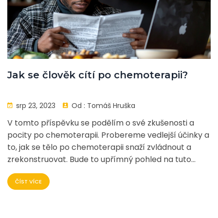
Jak se člověk cítí po chemoterapii?
srp 23, 2023
Od :
Tomáš Hruška
V tomto příspěvku se podělím o své zkušenosti a
pocity po chemoterapii. Probereme vedlejší účinky a
to, jak se tělo po chemoterapii snaží zvládnout a
zrekonstruovat. Bude to upřímný pohled na tuto
náročnou léčbu, která má výrazný dopad na fyzický
ČÍST VÍCE
a psychický stav člověka. Doufám, že moje
zkušenosti a rady pomohou ostatním, kdo prochází
podobnou situací.