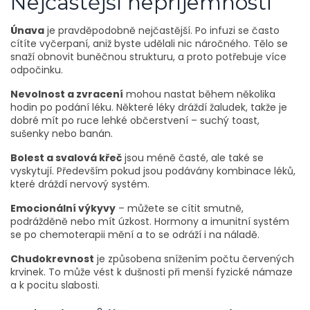
Nejčastější nepříjemnosti
Únava
je pravděpodobně nejčastější. Po infuzi se často
cítíte vyčerpaní, aniž byste udělali nic náročného. Tělo se
snaží obnovit buněčnou strukturu, a proto potřebuje více
odpočinku.
Nevolnost a zvracení
mohou nastat během několika
hodin po podání léku. Některé léky dráždí žaludek, takže je
dobré mít po ruce lehké občerstvení – suchý toast,
sušenky nebo banán.
Bolest a svalová křeč
jsou méně časté, ale také se
vyskytují. Především pokud jsou podávány kombinace léků,
které dráždí nervový systém.
Emocionální výkyvy
– můžete se cítit smutně,
podrážděně nebo mít úzkost. Hormony a imunitní systém
se po chemoterapii mění a to se odráží i na náladě.
Chudokrevnost
je způsobena snížením počtu červených
krvinek. To může vést k dušnosti při menší fyzické námaze
a k pocitu slabosti.