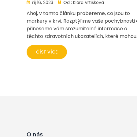
říj 16, 2023
Od :
Klára Vrtišková
Ahoj, v tomto článku probereme, co jsou to
markery v krvi. Rozptýlíme vaše pochybnosti 
přineseme vám srozumitelné informace o
těchto zdravotních ukazatelích, které mohou
odhalovat různé stavy našeho těla. Objasníme
jak fungují laboratorní testy a jaký je skutečný
ČÍST VÍCE
význam markerů. Připojte se ke mně a dozvít
se více o této fascinující tématice spojené s
naším zdravím.
O nás