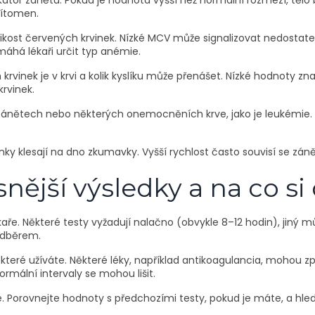
ikátor zánětu. Pokud je hodnota vyšší než normální rozmezí, těl
řítomen.
likost červených krvinek. Nízké MCV může signalizovat nedostat
máhá lékaři určit typ anémie.
h krvinek je v krvi a kolik kyslíku může přenášet. Nízké hodnot
rvinek.
h, zánětech nebo některých onemocněních krve, jako je leukémi
inky klesají na dno zkumavky. Vyšší rychlost často souvisí se z
snější výsledky a na co si
ře. Některé testy vyžadují nalačno (obvykle 8–12 hodin), jiný můž
 odběrem.
, které užíváte. Některé léky, například antikoagulancia, mohou z
rmální intervaly se mohou lišit.
ce. Porovnejte hodnoty s předchozími testy, pokud je máte, a hl