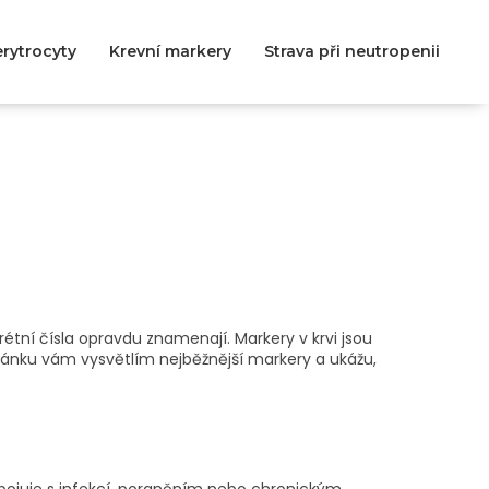
rytrocyty
Krevní markery
Strava při neutropenii
rétní čísla opravdu znamenají. Markery v krvi jsou
článku vám vysvětlím nejběžnější markery a ukážu,