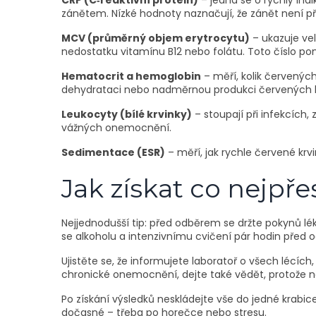
CRP (C‑reaktivní protein)
– jedná se o rychlý ind
zánětem. Nízké hodnoty naznačují, že zánět není p
MCV (průměrný objem erytrocytu)
– ukazuje ve
nedostatku vitamínu B12 nebo folátu. Toto číslo po
Hematocrit a hemoglobin
– měří, kolik červenýc
dehydrataci nebo nadměrnou produkci červených k
Leukocyty (bílé krvinky)
– stoupají při infekcíc
vážných onemocnění.
Sedimentace (ESR)
– měří, jak rychle červené krv
Jak získat co nejpře
Nejjednodušší tip: před odběrem se držte pokynů léka
se alkoholu a intenzivnímu cvičení pár hodin před
Ujistěte se, že informujete laboratoř o všech lécích
chronické onemocnění, dejte také vědět, protože no
Po získání výsledků neskládejte vše do jedné krabi
dočasné – třeba po horečce nebo stresu.