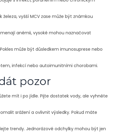
o bojuje s infekcí, poraněním nebo chronickým
ek železa, vyšší MCV zase může být známkou
y znamenají anémii, vysoké mohou naznačovat
e. Pokles může být důsledkem imunosuprese nebo
ánětem, infekcí nebo autoimunitními chorobami.
 dát pozor
ete mít i po jídle. Pijte dostatek vody, ale vyhněte
pomalit srážení a ovlivnit výsledky. Pokud máte
edejte trendy. Jednorázové odchylky mohou být jen