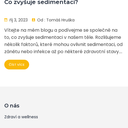
Co zvyšuje sedimentaci?
říj 3, 2023
Od :
Tomáš Hruška
Vítejte na mém blogu a podívejme se společně na
to, co zvyšuje sedimentaci v našem těle. Rozlišujeme
několik faktorů, které mohou ovlivnit sedimentaci, od
zánětu nebo infekce až po některé zdravotní stavy.
Důležité je si uvědomit, že zvýšená sedimentace
ČÍST VÍCE
může poukazovat na zdravotní rizika, a proto
bychom měli věnovat zvláštní pozornost jakékoli
podivné změně. Ve svém příspěvku se zmíním také o
možných léčebných metodách. Připojte se ke mě a
zjistěte více o tom, jak péče o své zdraví může
ovlivnit vaši sedimentaci.
O nás
Zdraví a wellness