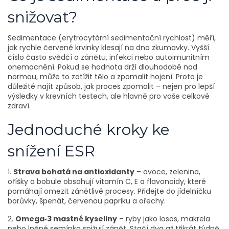
snižovat?
Sedimentace (erytrocytární sedimentační rychlost) měří,
jak rychle červené krvinky klesají na dno zkumavky. Vyšší
číslo často svědčí o zánětu, infekci nebo autoimunitním
onemocnění. Pokud se hodnota drží dlouhodobě nad
normou, může to zatížit tělo a zpomalit hojení. Proto je
důležité najít způsob, jak proces zpomalit – nejen pro lepší
výsledky v krevních testech, ale hlavně pro vaše celkové
zdraví.
Jednoduché kroky ke
snížení ESR
1.
Strava bohatá na antioxidanty
– ovoce, zelenina,
oříšky a bobule obsahují vitamín C, E a flavonoidy, které
pomáhají omezit zánětlivé procesy. Přidejte do jídelníčku
borůvky, špenát, červenou papriku a ořechy.
2.
Omega‑3 mastné kyseliny
– ryby jako losos, makrela
nebo lněné semínko snižují zánět. Stačí dva až třikrát týdně