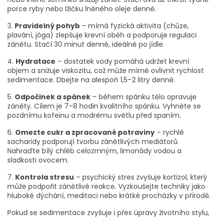
porce ryby nebo lžičku lněného oleje denně.
3.
Pravidelný pohyb
– mírná fyzická aktivita (chůze,
plavání, jóga) zlepšuje krevní oběh a podporuje regulaci
zánětu. Stačí 30 minut denně, ideálně po jídle.
4.
Hydratace
– dostatek vody pomáhá udržet krevní
objem a snižuje viskozitu, což může mírně ovlivnit rychlost
sedimentace. Dbejte na alespoň 1,5–2 litry denně.
5.
Odpočinek a spánek
– během spánku tělo opravuje
záněty. Cílem je 7–8 hodin kvalitního spánku. Vyhněte se
pozdnímu kofeinu a modrému světlu před spaním.
6.
Omezte cukr a zpracované potraviny
– rychlé
sacharidy podporují tvorbu zánětlivých mediátorů.
Nahraďte bílý chléb celozrnným, limonády vodou a
sladkosti ovocem.
7.
Kontrola stresu
– psychický stres zvyšuje kortizol, který
může podpořit zánětlivé reakce. Vyzkoušejte techniky jako
hluboké dýchání, meditaci nebo krátké procházky v přírodě.
Pokud se sedimentace zvyšuje i přes úpravy životního stylu,