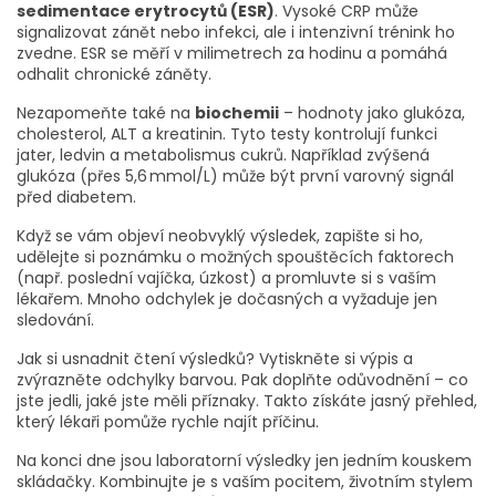
sedimentace erytrocytů (ESR)
. Vysoké CRP může
signalizovat zánět nebo infekci, ale i intenzivní trénink ho
zvedne. ESR se měří v milimetrech za hodinu a pomáhá
odhalit chronické záněty.
Nezapomeňte také na
biochemii
– hodnoty jako glukóza,
cholesterol, ALT a kreatinin. Tyto testy kontrolují funkci
jater, ledvin a metabolismus cukrů. Například zvýšená
glukóza (přes 5,6 mmol/L) může být první varovný signál
před diabetem.
Když se vám objeví neobvyklý výsledek, zapište si ho,
udělejte si poznámku o možných spouštěcích faktorech
(např. poslední vajíčka, úzkost) a promluvte si s vaším
lékařem. Mnoho odchylek je dočasných a vyžaduje jen
sledování.
Jak si usnadnit čtení výsledků? Vytiskněte si výpis a
zvýrazněte odchylky barvou. Pak doplňte odůvodnění – co
jste jedli, jaké jste měli příznaky. Takto získáte jasný přehled,
který lékaři pomůže rychle najít příčinu.
Na konci dne jsou laboratorní výsledky jen jedním kouskem
skládačky. Kombinujte je s vaším pocitem, životním stylem