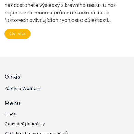
než dostanete výsledky z krevního testu? U nás
najdete informace o průměrné čekací době,
faktorech ovlivňujících rychlost a důležitosti
výsledků krve. Ponořte se do světa zdravotnictví se
ČÍST VÍCE
mnou a odhalíme společně vše, co potřebujete
vědět. Připravte se, že to bude fascinující cesta.
O nás
Zdraví a Wellness
Menu
O nás
Obchodní podmínky
Zásady ochrany osobních údajů