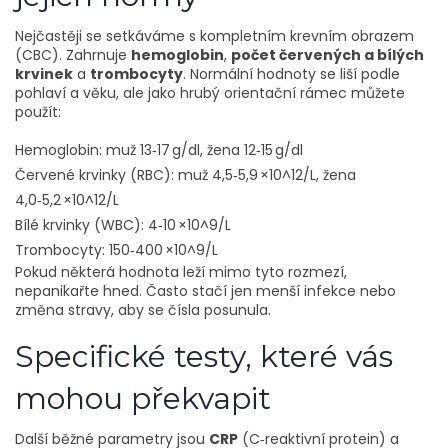
Nejčastěji se setkáváme s kompletním krevním obrazem
(CBC). Zahrnuje
hemoglobin
,
počet červených a bílých
krvinek
a
trombocyty
. Normální hodnoty se liší podle
pohlaví a věku, ale jako hrubý orientační rámec můžete
použít:
Hemoglobin: muž 13‑17 g/dl, žena 12‑15 g/dl
Červené krvinky (RBC): muž 4,5‑5,9 ×10^12/L, žena
4,0‑5,2 ×10^12/L
Bílé krvinky (WBC): 4‑10 ×10^9/L
Trombocyty: 150‑400 ×10^9/L
Pokud některá hodnota leží mimo tyto rozmezí,
nepanikařte hned. Často stačí jen menší infekce nebo
změna stravy, aby se čísla posunula.
Specifické testy, které vás
mohou překvapit
Další běžné parametry jsou
CRP
(C‑reaktivní protein) a