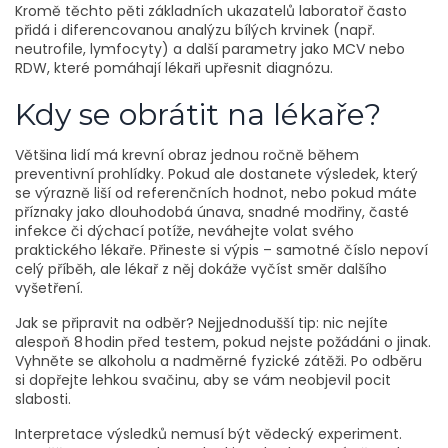
Kromě těchto pěti základních ukazatelů laboratoř často
přidá i diferencovanou analýzu bílých krvinek (např.
neutrofile, lymfocyty) a další parametry jako MCV nebo
RDW, které pomáhají lékaři upřesnit diagnózu.
Kdy se obrátit na lékaře?
Většina lidí má krevní obraz jednou ročně během
preventivní prohlídky. Pokud ale dostanete výsledek, který
se výrazně liší od referenčních hodnot, nebo pokud máte
příznaky jako dlouhodobá únava, snadné modřiny, časté
infekce či dýchací potíže, neváhejte volat svého
praktického lékaře. Přineste si výpis – samotné číslo nepoví
celý příběh, ale lékař z něj dokáže vyčíst směr dalšího
vyšetření.
Jak se připravit na odběr? Nejjednodušší tip: nic nejíte
alespoň 8 hodin před testem, pokud nejste požádáni o jinak.
Vyhněte se alkoholu a nadměrné fyzické zátěži. Po odběru
si dopřejte lehkou svačinu, aby se vám neobjevil pocit
slabosti.
Interpretace výsledků nemusí být vědecký experiment.