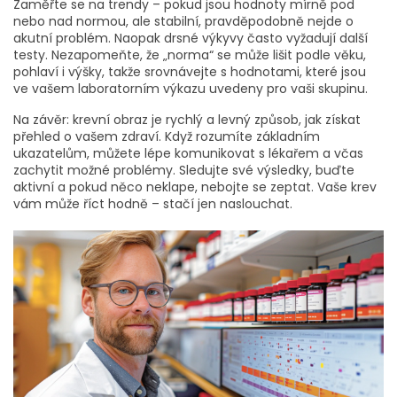
Zaměřte se na trendy – pokud jsou hodnoty mírně pod
nebo nad normou, ale stabilní, pravděpodobně nejde o
akutní problém. Naopak drsné výkyvy často vyžadují další
testy. Nezapomeňte, že „norma“ se může lišit podle věku,
pohlaví i výšky, takže srovnávejte s hodnotami, které jsou
ve vašem laboratorním výkazu uvedeny pro vaši skupinu.
Na závěr: krevní obraz je rychlý a levný způsob, jak získat
přehled o vašem zdraví. Když rozumíte základním
ukazatelům, můžete lépe komunikovat s lékařem a včas
zachytit možné problémy. Sledujte své výsledky, buďte
aktivní a pokud něco neklape, nebojte se zeptat. Vaše krev
vám může říct hodně – stačí jen naslouchat.