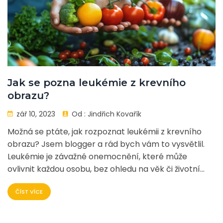
Jak se pozna leukémie z krevního
obrazu?
zář 10, 2023
Od :
Jindřich Kovařík
Možná se ptáte, jak rozpoznat leukémii z krevního
obrazu? Jsem blogger a rád bych vám to vysvětlil.
Leukémie je závažné onemocnění, které může
ovlivnit každou osobu, bez ohledu na věk či životní
styl. V tomto článku se zaměříme na to, jak se
ČÍST VÍCE
leukémie projevuje v krevním obraze a jak na
základě těchto údajů může lékař stanovit diagnózu.
Společně prozkoumáme, jaký vliv má leukémie na