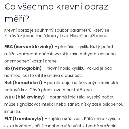
Co všechno krevní obraz
měří?
Krevní obraz je souhrnný soubor parametrů, který se
získává z jedné malé kapky krve. Hlavní položky jsou:
RBC (červené krvinky)
– přenášejí kyslík. Nízký počet
může znamenat anémii, vysoký zase dehydrataci nebo
onemocnění kostní dřeně.
Hb (hemoglobin)
– hlavní nosič kyslíku. Pokud je pod
normou, často cítíte únavu a dušnost.
Hct (hematokrit)
– poměr objemu červených krvinek k
celkové krvi. Dává představu o hustotě krve.
WBC (bílé krvinky)
– obranná linie těla. Vysoký počet
může signalizovat infekci nebo zánět, nízký zase oslabenou
imunitu.
PLT (trombocyty)
– zajišťují srážlivost. Příliš málo zvyšuje
riziko krvácení, příliš mnoho může vést k tvorbě sraženin.