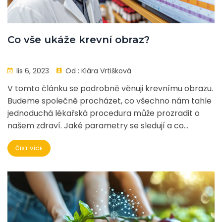
Co vše ukáže krevní obraz?
lis 6, 2023
Od :
Klára Vrtišková
V tomto článku se podrobně věnuji krevnímu obrazu.
Budeme společně procházet, co všechno nám tahle
jednoduchá lékařská procedura může prozradit o
našem zdraví. Jaké parametry se sledují a co
všechno se dá zjistit? Můžete se těšit na radu
ČÍST VÍCE
praktických tipů a přehledné vysvětlení toho, co
byste měli vědět o tomto základním lékařském
vyšetření. Sledujte mé blogové příspěvky a stávejte
se odborníky na své vlastní zdraví!