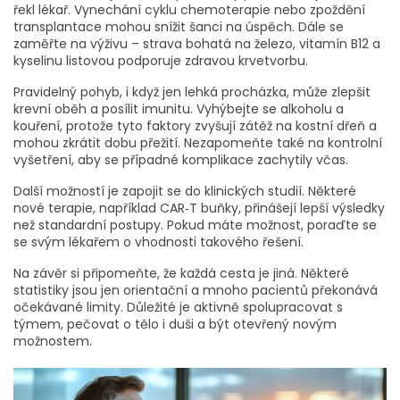
řekl lékař. Vynechání cyklu chemoterapie nebo zpoždění
transplantace mohou snížit šanci na úspěch. Dále se
zaměřte na výživu – strava bohatá na železo, vitamín B12 a
kyselinu listovou podporuje zdravou krvetvorbu.
Pravidelný pohyb, i když jen lehká procházka, může zlepšit
krevní oběh a posílit imunitu. Vyhýbejte se alkoholu a
kouření, protože tyto faktory zvyšují zátěž na kostní dřeň a
mohou zkrátit dobu přežití. Nezapomeňte také na kontrolní
vyšetření, aby se případné komplikace zachytily včas.
Další možností je zapojit se do klinických studií. Některé
nové terapie, například CAR‑T buňky, přinášejí lepší výsledky
než standardní postupy. Pokud máte možnost, poraďte se
se svým lékařem o vhodnosti takového řešení.
Na závěr si připomeňte, že každá cesta je jiná. Některé
statistiky jsou jen orientační a mnoho pacientů překonává
očekávané limity. Důležité je aktivně spolupracovat s
týmem, pečovat o tělo i duši a být otevřený novým
možnostem.