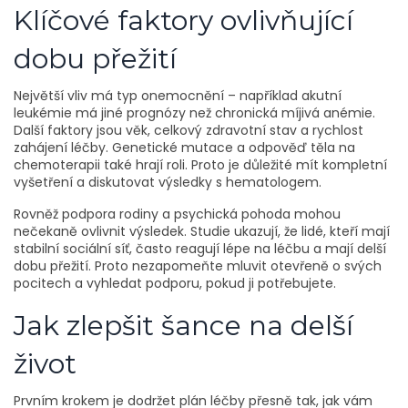
Klíčové faktory ovlivňující
dobu přežití
Největší vliv má typ onemocnění – například akutní
leukémie má jiné prognózy než chronická míjivá anémie.
Další faktory jsou věk, celkový zdravotní stav a rychlost
zahájení léčby. Genetické mutace a odpověď těla na
chemoterapii také hrají roli. Proto je důležité mít kompletní
vyšetření a diskutovat výsledky s hematologem.
Rovněž podpora rodiny a psychická pohoda mohou
nečekaně ovlivnit výsledek. Studie ukazují, že lidé, kteří mají
stabilní sociální síť, často reagují lépe na léčbu a mají delší
dobu přežití. Proto nezapomeňte mluvit otevřeně o svých
pocitech a vyhledat podporu, pokud ji potřebujete.
Jak zlepšit šance na delší
život
Prvním krokem je dodržet plán léčby přesně tak, jak vám