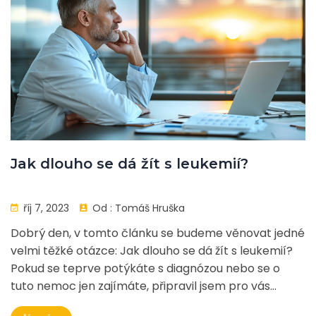
Jak dlouho se dá žít s leukemií?
říj 7, 2023
Od :
Tomáš Hruška
Dobrý den, v tomto článku se budeme věnovat jedné
velmi těžké otázce: Jak dlouho se dá žít s leukemií?
Pokud se teprve potýkáte s diagnózou nebo se o
tuto nemoc jen zajímáte, připravil jsem pro vás
několik důležitých informací. Budeme se zajímat o