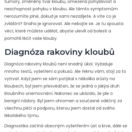
tumory, změněný tvar kloubu, omezená pohyblivost a
neschopnost pohybu v kloubu. Ale těmto symptomům
nerozumíte plně, dokud je sami nezažijete. A víte co je
zvláštní? Snaha je ignorovat. Ale nebojte se. Je tu spousta
věcí, které můžete udělat, abyste ulevili od bolesti a
pomohli léčit vaše klouby.
Diagnóza rakoviny kloubů
Diagnóza rakoviny kloubů není snadný úkol. Vyžaduje
mnoho testů, vyšetření a pokusů. Ale řeknu vám, stojí za to
vytrvat. Když jsem se sám potýkal s několika srůsty na
kloubech, byl jsem přesvědčen, že se jedná o jakýsi druh
kloubního onemocnění. Nakonec se ukázalo, že jde o
benigní nádory. Byl jsem ohromen a současně vděčný za
všechnu péči a podporu, kterou jsem dostal od svého
lékařského týmu.
Diagnostika začíná obecným vyšetřením úst a krve, dále se