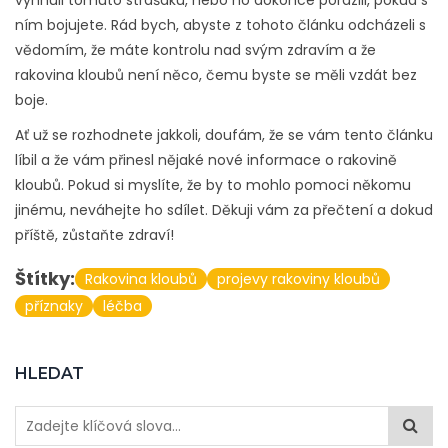
vyhnuli tomuto strašáku, nebo ho dokonce porazili, pokud s
ním bojujete. Rád bych, abyste z tohoto článku odcházeli s
vědomím, že máte kontrolu nad svým zdravím a že
rakovina kloubů není něco, čemu byste se měli vzdát bez
boje.
Ať už se rozhodnete jakkoli, doufám, že se vám tento článku
líbil a že vám přinesl nějaké nové informace o rakovině
kloubů. Pokud si myslíte, že by to mohlo pomoci někomu
jinému, neváhejte ho sdílet. Děkuji vám za přečtení a dokud
příště, zůstaňte zdraví!
Štítky:
Rakovina kloubů
projevy rakoviny kloubů
příznaky
léčba
HLEDAT