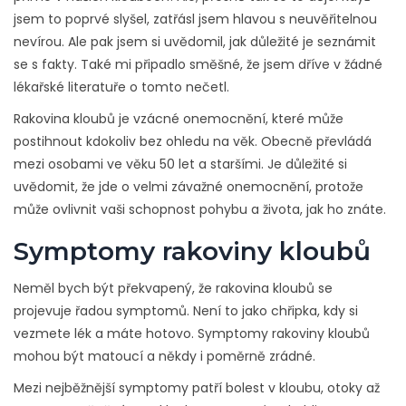
jsem to poprvé slyšel, zatřásl jsem hlavou s neuvěřitelnou
nevírou. Ale pak jsem si uvědomil, jak důležité je seznámit
se s fakty. Také mi připadlo směšné, že jsem dříve v žádné
lékařské literatuře o tomto nečetl.
Rakovina kloubů je vzácné onemocnění, které může
postihnout kdokoliv bez ohledu na věk. Obecně převládá
mezi osobami ve věku 50 let a staršími. Je důležité si
uvědomit, že jde o velmi závažné onemocnění, protože
může ovlivnit vaši schopnost pohybu a života, jak ho znáte.
Symptomy rakoviny kloubů
Neměl bych být překvapený, že rakovina kloubů se
projevuje řadou symptomů. Není to jako chřipka, kdy si
vezmete lék a máte hotovo. Symptomy rakoviny kloubů
mohou být matoucí a někdy i poměrně zrádné.
Mezi nejběžnější symptomy patří bolest v kloubu, otoky až