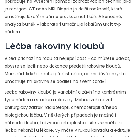
pokračuje na vyšetření pomocí zobrazovacích technik jako
je rentgen, CT nebo MRI. Biopsie je další možností, která
umožňuje lékařům přímo prozkoumat tkáň. A konečně,
analýza buněk v laboratoři umožňuje lékařům určit typ
nádoru.
Léčba rakoviny kloubů
A teď přichází na řadu ta nejlepší část - co můžete udělat,
abyste se léčili nebo dokonce předešli rakovině kloubů.
Mám rád, když si mohu přečíst něco, co mi dává smysl a
umožňuje mi aktivně se podílet na svém zdraví.
Léčba rakoviny kloubů je variabilní a závisí na konkrétním
typu nádoru a stadium rakoviny. Mohou zahrnovat
chirurgický zákrok, radioterapii, chemoterapii a/nebo
biologickou léčbu. V některých případech je možná i
náhrada kloubu, takzvaná artroplastika. Ale všimněte si,
léčba nekončí u lékaře. Vy máte v rukou kontrolu a existuje