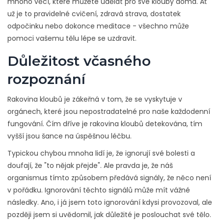
mnoho věcí, které můžete udělat pro své klouby doma. Ať
už je to pravidelné cvičení, zdravá strava, dostatek
odpočinku nebo dokonce meditace - všechno může
pomoci vašemu tělu lépe se uzdravit.
Důležitost včasného
rozpoznání
Rakovina kloubů je zákeřná v tom, že se vyskytuje v
orgánech, které jsou nepostradatelné pro naše každodenní
fungování. Čím dříve je rakovina kloubů detekována, tím
vyšší jsou šance na úspěšnou léčbu.
Typickou chybou mnoha lidí je, že ignorují své bolesti a
doufají, že "to nějak přejde". Ale pravda je, že náš
organismus tímto způsobem předává signály, že něco není
v pořádku. Ignorování těchto signálů může mít vážné
následky. Ano, i já jsem toto ignorování kdysi provozoval, ale
později jsem si uvědomil, jak důležité je poslouchat své tělo.