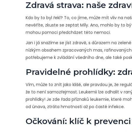
Zdravá strava: naše zdraví
Kdo by to byl řekl? To, co jíme, může mít vliv na na
nevěříte, zkuste se zeptat Míly. Ano, mohlo by to bý
mohou pomoci předcházet této nemoci.
Jan i já snažíme se jíst zdravě, s důrazem na zelen
nízkým obsahem zpracovaných mas, rafinovaných cuk
potřebujeme k zvládání všedního dne, ale také posk
Pravidelné prohlídky: zdr
Vím, může to znít jako klišé, ale pravdou je, že regul
že to není samozřejmost. Leukemii lze odhalit v ra
prohlídky! Je zde řada příznaků leukemie, které m
od únava, ztráta hmotnosti až po časté infekce.
Očkování: klíč k prevenci