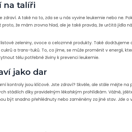
 na talíři
še zdraví. A také na to, zda se u nás vyvine leukemie nebo ne. P
t proto, že mám zrovna hlad, ale je také pravda, že určitá jídla 
é listové zeleniny, ovoce a celozrnné produkty. Také dodržujeme 
rů a trans-tuků. To, co jíme, se může proměnit v energii, kte
ytnout tělu potřebné živiny k prevenci leukemie.
aví jako dar
ární kontroly jsou klíčové. Jste zdraví? Skvěle, ale stále mějte na
ných stádiích díky pravidelným lékařským prohlídkám. Vážně, jdět
ohou být snadno přehlédnuty nebo zaměněny za jiné stav. Jde o