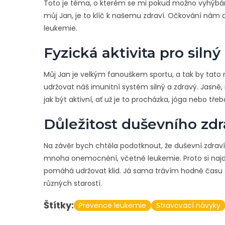
Toto je téma, o kterém se mi pokud možno vyhýbám,
můj Jan, je to klíč k našemu zdraví. Očkování nám 
leukemie.
Fyzická aktivita pro siln
Můj Jan je velkým fanouškem sportu, a tak by tato
udržovat náš imunitní systém silný a zdravý. Jasně, 
jak být aktivní, ať už je to procházka, jóga nebo tře
Důležitost duševního zdr
Na závěr bych chtěla podotknout, že duševní zdraví je
mnoha onemocnění, včetně leukemie. Proto si najdět
pomáhá udržovat klid. Já sama trávím hodně času se 
různých starostí.
Štítky:
Prevence leukemie
Stravovací návyky