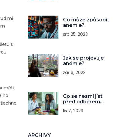
okud mi
Co může způsobit
anemie?
nám
srp 25, 2023
dietu s
rou
Jak se projevuje
anémie?
zář 6, 2023
 paměti,
e na
Co se nesmí jíst
před odběrem
 všechno
krve?
lis 7, 2023
ARCHIVY