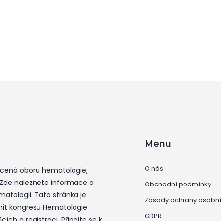
Menu
O nás
ěcená oboru hematologie,
 Zde naleznete informace o
Obchodní podmínky
atologii. Tato stránka je
Zásady ochrany osobní
tnit kongresu Hematologie
GDPR
ích a registraci. Připojte se k