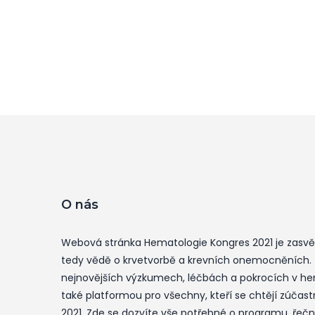
O nás
Webová stránka Hematologie Kongres 2021 je zasv
tedy vědě o krvetvorbě a krevních onemocněních.
nejnovějších výzkumech, léčbách a pokrocích v hem
také platformou pro všechny, kteří se chtějí zúčas
2021. Zde se dozvíte vše potřebné o programu, řečníc