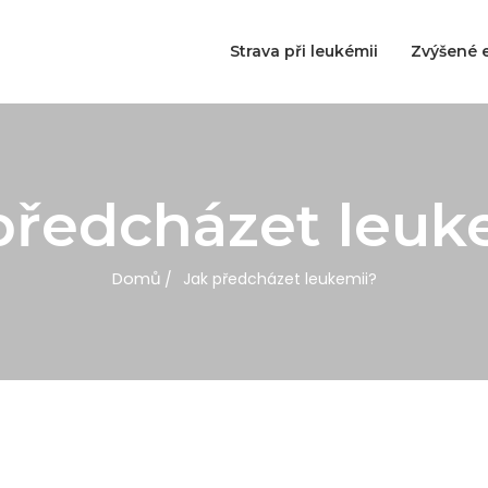
Strava při leukémii
Zvýšené e
předcházet leuk
Domů
Jak předcházet leukemii?