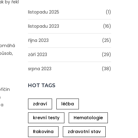
k by řekl
listopadu 2025
(1)
listopadu 2023
(16)
října 2023
(25)
 pomáhá
způsob,
září 2023
(29)
srpna 2023
(38)
HOT TAGS
říčin
m
zdraví
léčba
 a
krevní testy
Hematologie
Rakovina
zdravotní stav