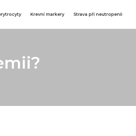
rytrocyty
Krevní markery
Strava při neutropenii
emii?