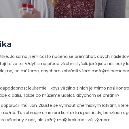
ika
ěžké. Já sama jsem často nucena se přemáhat, abych následov
jí to za to. Vždyť jsme přece všichni slyšeli, jaké jsou následky 
, dělejme, co můžeme, abychom zabránili všem možným nemoce
vděpodobnost leukemie, i když většina z nich je mimo naši kontro
zice a další. Takže co můžeme udělat, abychom se chránili?
i doporučil můj Jan. Zkuste se vyhnout chemickým látkám, které
 to možné. To zahrnuje omezení kontaktu s pesticidy, benzínem,
ro všechny z nás, ale každý malý krok má svůj význam.