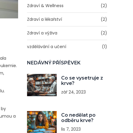
Zdraví & Wellness
(2)
Zdraví a lékařství
(2)
Zdraví a výživa
(2)
vzdělávání a učení
(1)
ala
NEDÁVNÝ PŘÍSPĚVEK
leukemie.
m,
Co se vysetruje z
krve?
lu.
zář 24, 2023
 by
Co nedělat po
 gumou a
odběru krve?
lis 7, 2023