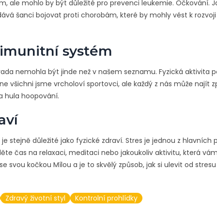
 ale mohlo by být důležité pro prevenci leukemie. Očkování. Ja
dává šanci bojovat proti chorobám, které by mohly vést k rozvoji
ý imunitní systém
 rada nemohla být jinde než v našem seznamu. Fyzická aktivita
ne všichni jsme vrcholoví sportovci, ale každý z nás může najít 
ba hula hoopování.
aví
 stejně důležité jako fyzické zdraví. Stres je jednou z hlavních p
e čas na relaxaci, meditaci nebo jakoukoliv aktivitu, která vá
svou kočkou Mílou a je to skvělý způsob, jak si ulevit od stresu
Zdravý životní styl
Kontrolní prohlídky