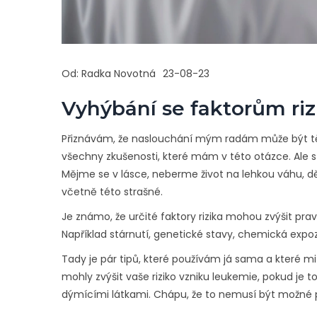
Od:
Radka Novotná
23-08-23
Vyhýbání se faktorům riz
Přiznávám, že naslouchání mým radám může být t
všechny zkušenosti, které mám v této otázce. Ale sto
Mějme se v lásce, neberme život na lehkou váhu
včetně této strašné.
Je známo, že určité faktory rizika mohou zvýšit pra
Například stárnutí, genetické stavy, chemická expo
Tady je pár tipů, které používám já sama a které m
mohly zvýšit vaše riziko vzniku leukemie, pokud je
dýmícími látkami. Chápu, že to nemusí být možné p