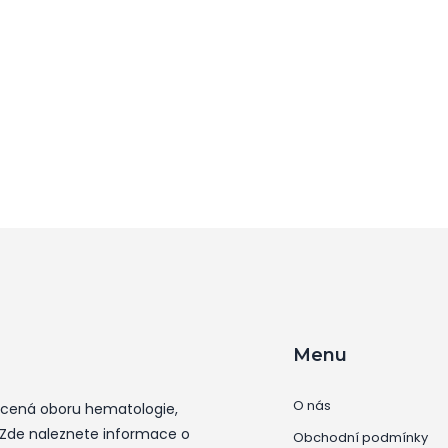
Menu
O nás
ěcená oboru hematologie,
 Zde naleznete informace o
Obchodní podmínky