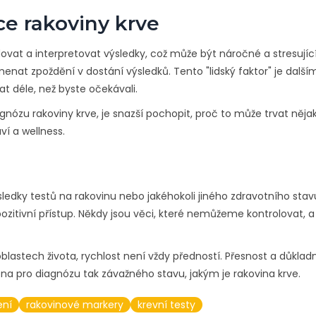
ce rakoviny krve
ovat a interpretovat výsledky, což může být náročné a stresující
nat zpoždění v dostání výsledků. Tento "lidský faktor" je další
t déle, než byste očekávali.
gnózu rakoviny krve, je snazší pochopit, proč to může trvat něja
aví a wellness.
ledky testů na rakovinu nebo jakéhokoli jiného zdravotního stav
pozitivní přístup. Někdy jsou věci, které nemůžeme kontrolovat, a
blastech života, rychlost není vždy předností. Přesnost a důklad
ména pro diagnózu tak závažného stavu, jakým je rakovina krve.
ení
rakovinové markery
krevní testy