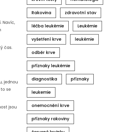
Rakovina
zdravotní stav
. Navíc,
léčba leukémie
Leukémie
m
vyšetření krve
leukémie
ký čas.
odběr krve
příznaky leukémie
diagnostika
příznaky
u, jednou
 to se
leukemie
onemocnění krve
nost jsou
příznaky rakoviny