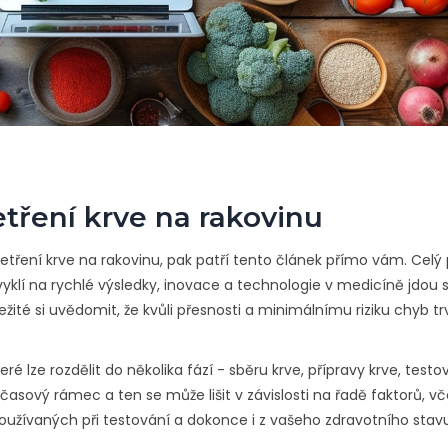
tření krve na rakovinu
yšetření krve na rakovinu, pak patří tento článek přímo vám. Celý
zvyklí na rychlé výsledky, inovace a technologie v medicíně jdou 
ůležité si uvědomit, že kvůli přesnosti a minimálnímu riziku chyb t
ré lze rozdělit do několika fází - sběru krve, přípravy krve, testo
časový rámec a ten se může lišit v závislosti na řadě faktorů, v
používaných při testování a dokonce i z vašeho zdravotního stavu