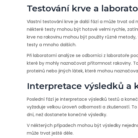
Testování krve a laborato
Vlastní testování krve je další fází a může trvat od n
některé testy mohou být hotové velmi rychle, zatím
krve na rakovinu mohou být použity různé metody, 
testy a mnoho dalších.
Při laboratorní analýze se odborníci z laboratoře po
které by mohly naznačovat přítomnost rakoviny. T
proteinů nebo jiných látek, které mohou naznačova
Interpretace výsledků a
Poslední fází je interpretace výsledků testů a kone
vyžaduje velkou úroveň odbornosti a zkušeností. To j
dní, než dostanete konečné výsledky.
V některých případech mohou být výsledky nejedno
může trvat ještě déle.