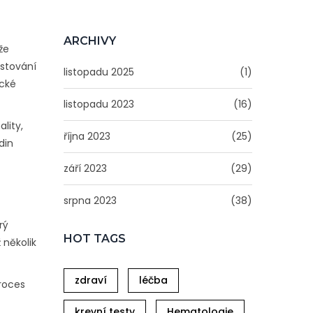
ARCHIVY
že
estování
listopadu 2025
(1)
ické
listopadu 2023
(16)
lity,
října 2023
(25)
din
září 2023
(29)
srpna 2023
(38)
rý
HOT TAGS
 několik
zdraví
léčba
roces
krevní testy
Hematologie