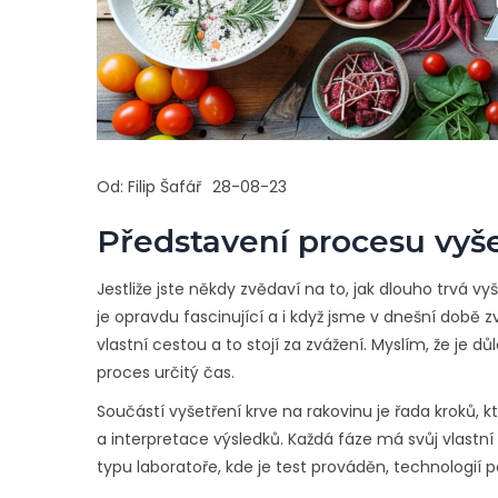
Od:
Filip Šafář
28-08-23
Představení procesu vyše
Jestliže jste někdy zvědaví na to, jak dlouho trvá v
je opravdu fascinující a i když jsme v dnešní době 
vlastní cestou a to stojí za zvážení. Myslím, že je d
proces určitý čas.
Součástí vyšetření krve na rakovinu je řada kroků, kte
a interpretace výsledků. Každá fáze má svůj vlastní 
typu laboratoře, kde je test prováděn, technologií 