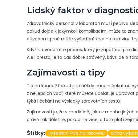
Lidský faktor v diagnosti
Zdravotnický personál v laboratoři musí pečlivě sled
pokud dojde k jakýmkoli komplikacím, může to zname
důvodem, proč může vyšetření krve na rakovinu trva
Když si uvědomíte proces, který je zapotřebí pro dia
Ale i přesto, je to čas dobře strávený, když jde o zdr
Zajímavosti a tipy
Tip na konec? Pokud jste někdy nuceni čekat na výs
z nejlepších věcí, které můžete udělat, je udržovat 
týká i čekání na výsledky zdravotních testů.
Zajímavostí je, že v medicíně, jako v mnoha jiných o
právě tak důležité, pokud ne více, a toto platí zej
Štítky:
vyšetření krve na rakovinu
doba vyšetř