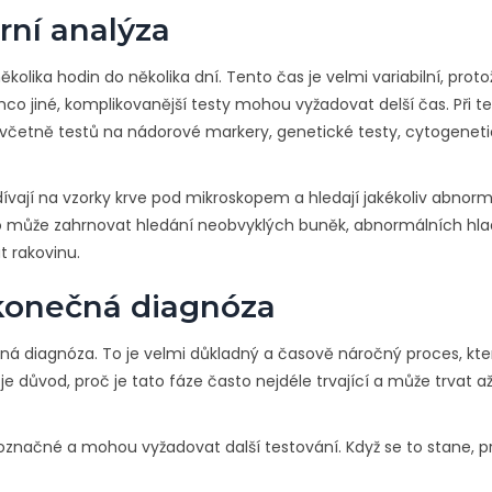
rní analýza
ěkolika hodin do několika dní. Tento čas je velmi variabilní, proto
co jiné, komplikovanější testy mohou vyžadovat delší čas. Při t
včetně testů na nádorové markery, genetické testy, cytogenet
dívají na vzorky krve pod mikroskopem a hledají jakékoliv abnorma
o může zahrnovat hledání neobvyklých buněk, abnormálních hla
t rakovinu.
 konečná diagnóza
čná diagnóza. To je velmi důkladný a časově náročný proces, kte
e důvod, proč je tato fáze často nejdéle trvající a může trvat až
značné a mohou vyžadovat další testování. Když se to stane, p