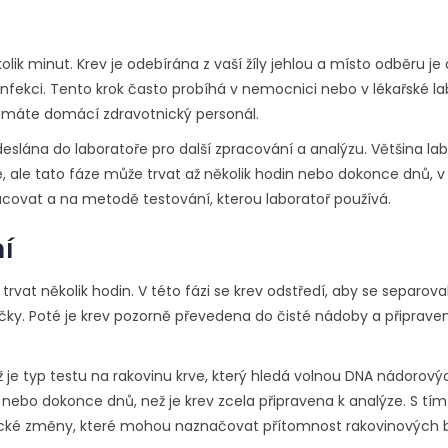
kolik minut. Krev je odebírána z vaší žíly jehlou a místo odběru j
infekci. Tento krok často probíhá v nemocnici nebo v lékařské lab
 máte domácí zdravotnický personál.
slána do laboratoře pro další zpracování a analýzu. Většina lab
né, ale tato fáze může trvat až několik hodin nebo dokonce dnů, v
racovat a na metodě testování, kterou laboratoř používá.
í
 trvat několik hodin. V této fázi se krev odstředí, aby se separova
stičky. Poté je krev pozorně převedena do čisté nádoby a připrave
ž je typ testu na rakovinu krve, který hledá volnou DNA nádorov
, nebo dokonce dnů, než je krev zcela připravena k analýze. S tí
etické změny, které mohou naznačovat přítomnost rakovinových 