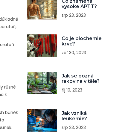
Co znamená
vysoke APTT?
srp 23, 2023
e důkladně
oratoři,
Co je biochemie
krve?
oratoří
zář 30, 2023
Jak se pozná
rakovina v těle?
ly různé
říj 10, 2023
na k
ých buněk
Jak vzniká
leukémie?
mto
srp 23, 2023
buněk.