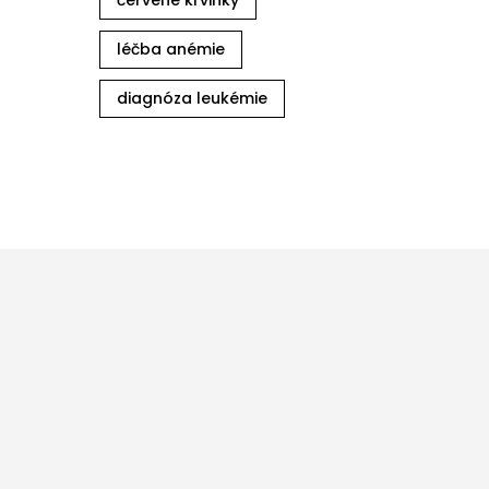
červené krvinky
léčba anémie
diagnóza leukémie