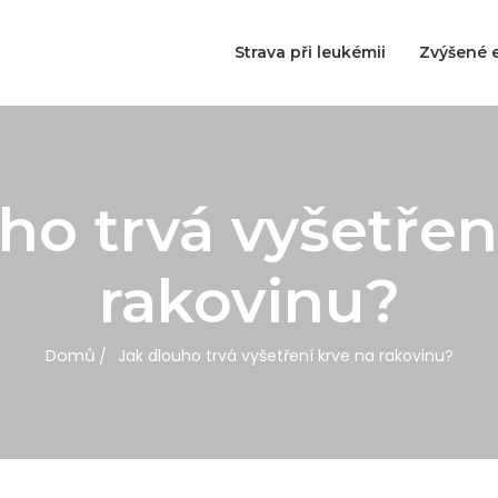
Strava při leukémii
Zvýšené e
ho trvá vyšetřen
rakovinu?
Domů
Jak dlouho trvá vyšetření krve na rakovinu?