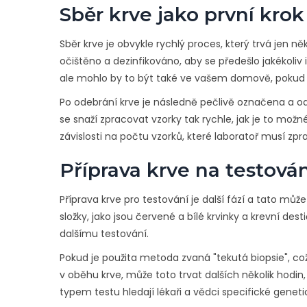
Sběr krve jako první krok
Sběr krve je obvykle rychlý proces, který trvá jen ně
očištěno a dezinfikováno, aby se předešlo jakékoliv 
ale mohlo by to být také ve vašem domově, pokud
Po odebrání krve je následně pečlivě označena a ode
se snaží zpracovat vzorky tak rychle, jak je to mož
závislosti na počtu vzorků, které laboratoř musí zp
Příprava krve na testován
Příprava krve pro testování je další fází a tato může
složky, jako jsou červené a bílé krvinky a krevní de
dalšímu testování.
Pokud je použita metoda zvaná "tekutá biopsie", co
v oběhu krve, může toto trvat dalších několik hodin
typem testu hledají lékaři a vědci specifické gen