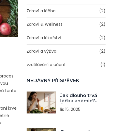
Zdraví a léčba
(2)
Zdraví & Wellness
(2)
Zdraví a lékařství
(2)
Zdraví a výživa
(2)
vzdělávání a učení
(1)
 proces
NEDÁVNÝ PŘÍSPĚVEK
svou
rvá tento
Jak dlouho trvá
léčba anémie?
Časový plán podle
vání krve
lis 15, 2025
typu a příčiny
četně
.