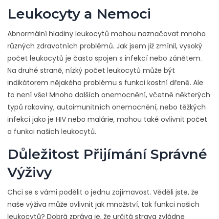
Leukocyty a Nemoci
Abnormální hladiny leukocytů mohou naznačovat mnoho
různých zdravotních problémů. Jak jsem již zmínil, vysoký
počet leukocytů je často spojen s infekcí nebo zánětem.
Na druhé straně, nízký počet leukocytů může být
indikátorem nějakého problému s funkci kostní dřeně. Ale
to není vše! Mnoho dalších onemocnění, včetně některých
typů rakoviny, autoimunitních onemocnění, nebo těžkých
infekcí jako je HIV nebo malárie, mohou také ovlivnit počet
a funkci našich leukocytů.
Důležitost Přijímání Správné
Výživy
Chci se s vámi podělit o jednu zajímavost. Věděli jste, že
naše výživa může ovlivnit jak množství, tak funkci našich
leukocytů? Dobrá zpráva je, že určitá strava zvládne