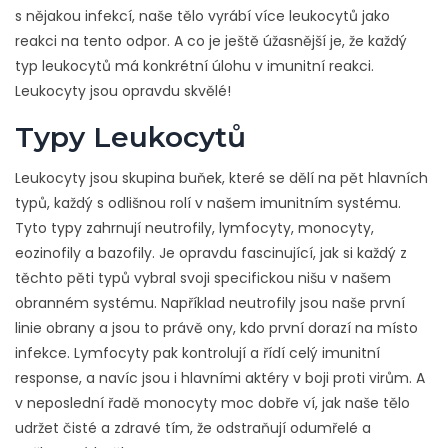
s nějakou infekcí, naše tělo vyrábí více leukocytů jako
reakci na tento odpor. A co je ještě úžasnější je, že každý
typ leukocytů má konkrétní úlohu v imunitní reakci.
Leukocyty jsou opravdu skvělé!
Typy Leukocytů
Leukocyty jsou skupina buňek, které se dělí na pět hlavních
typů, každý s odlišnou rolí v našem imunitním systému.
Tyto typy zahrnují neutrofily, lymfocyty, monocyty,
eozinofily a bazofily. Je opravdu fascinující, jak si každý z
těchto pěti typů vybral svoji specifickou nišu v našem
obranném systému. Například neutrofily jsou naše první
linie obrany a jsou to právě ony, kdo první dorazí na místo
infekce. Lymfocyty pak kontrolují a řídí celý imunitní
response, a navíc jsou i hlavními aktéry v boji proti virům. A
v neposlední řadě monocyty moc dobře ví, jak naše tělo
udržet čisté a zdravé tím, že odstraňují odumřelé a