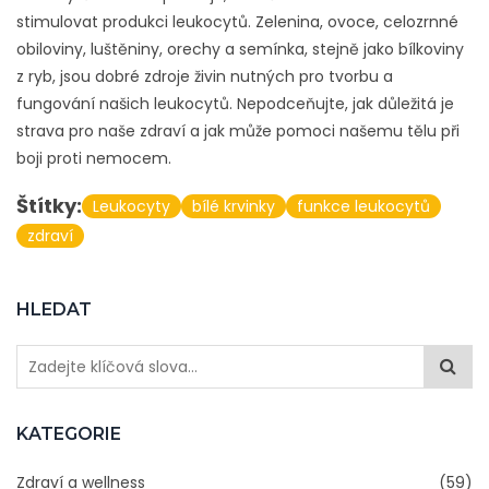
stimulovat produkci leukocytů. Zelenina, ovoce, celozrnné
obiloviny, luštěniny, orechy a semínka, stejně jako bílkoviny
z ryb, jsou dobré zdroje živin nutných pro tvorbu a
fungování našich leukocytů. Nepodceňujte, jak důležitá je
strava pro naše zdraví a jak může pomoci našemu tělu při
boji proti nemocem.
Štítky:
Leukocyty
bílé krvinky
funkce leukocytů
zdraví
HLEDAT
KATEGORIE
Zdraví a wellness
(59)