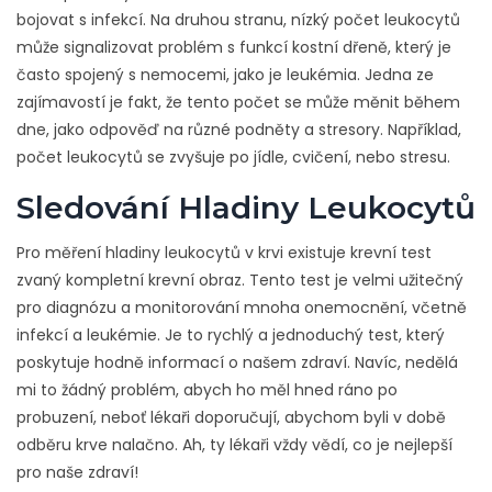
bojovat s infekcí. Na druhou stranu, nízký počet leukocytů
může signalizovat problém s funkcí kostní dřeně, který je
často spojený s nemocemi, jako je leukémia. Jedna ze
zajímavostí je fakt, že tento počet se může měnit během
dne, jako odpověď na různé podněty a stresory. Například,
počet leukocytů se zvyšuje po jídle, cvičení, nebo stresu.
Sledování Hladiny Leukocytů
Pro měření hladiny leukocytů v krvi existuje krevní test
zvaný kompletní krevní obraz. Tento test je velmi užitečný
pro diagnózu a monitorování mnoha onemocnění, včetně
infekcí a leukémie. Je to rychlý a jednoduchý test, který
poskytuje hodně informací o našem zdraví. Navíc, nedělá
mi to žádný problém, abych ho měl hned ráno po
probuzení, neboť lékaři doporučují, abychom byli v době
odběru krve nalačno. Ah, ty lékaři vždy vědí, co je nejlepší
pro naše zdraví!